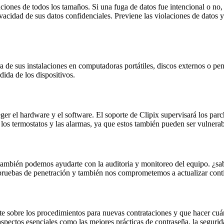
ciones de todos los tamaños. Si una fuga de datos fue intencional o no
acidad de sus datos confidenciales. Previene las violaciones de datos y
 de sus instalaciones en computadoras portátiles, discos externos o pen
ida de los dispositivos.
r el hardware y el software. El soporte de Clipix supervisará los parch
los termostatos y las alarmas, ya que estos también pueden ser vulnerabl
ambién podemos ayudarte con la auditoria y monitoreo del equipo. ¿sabe
pruebas de penetración y también nos comprometemos a actualizar contin
te sobre los procedimientos para nuevas contrataciones y que hacer cu
pectos esenciales como las mejores prácticas de contraseña, la segurida