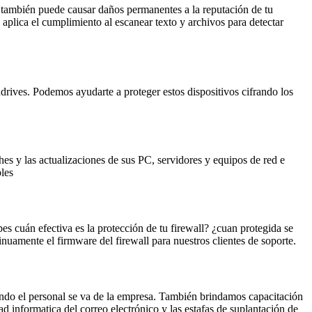
, también puede causar daños permanentes a la reputación de tu
 aplica el cumplimiento al escanear texto y archivos para detectar
drives. Podemos ayudarte a proteger estos dispositivos cifrando los
es y las actualizaciones de sus PC, servidores y equipos de red e
es​​
s cuán efectiva es la protección de tu firewall? ¿cuan protegida se
uamente el firmware del firewall para nuestros clientes de soporte.
ándo el personal se va de la empresa. También brindamos capacitación
d informatica del correo electrónico y las estafas de suplantación de