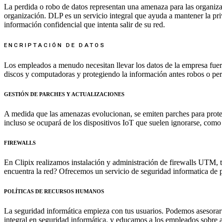
La perdida o robo de datos representan una amenaza para las organiza
organización. DLP es un servicio integral que ayuda a mantener la priv
información confidencial que intenta salir de su red.
ENCRIPTACIÓN DE DATOS
Los empleados a menudo necesitan llevar los datos de la empresa fuera
discos y computadoras y protegiendo la información antes robos o perd
GESTIÓN DE PARCHES Y ACTUALIZACIONES​​
A medida que las amenazas evolucionan, se emiten parches para protege
incluso se ocupará de los dispositivos IoT que suelen ignorarse, como 
FIREWALLS​​
En Clipix realizamos instalación y administración de firewalls UTM, t
encuentra la red? Ofrecemos un servicio de seguridad informatica de 
POLÍTICAS DE RECURSOS HUMANOS​​
La seguridad informática empieza con tus usuarios. Podemos asesorar
integral en seguridad informática, y educamos a los empleados sobre as